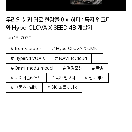
우리의 눈과 귀로 현장을 이해하다 : 독자 인코더
와 HyperCLOVA X SEED 4B 개발기
Jun 18, 2026
#
from-scratch
#
HyperCLOVA X OMNI
#
HyperCLVOA X
#
NAVER Cloud
#
Omni-modal model
#
경량모델
#
국방
#
네이버클라우드
#
독자 인코더
#
팀네이버
#
프롬스크래치
#
하이퍼클로바X